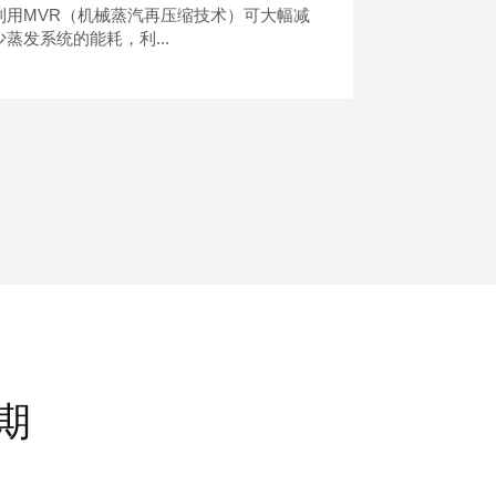
利用MVR（机械蒸汽再压缩技术）可大幅减
多效蒸发是多
少蒸发系统的能耗，利...
统，应用广泛，
期