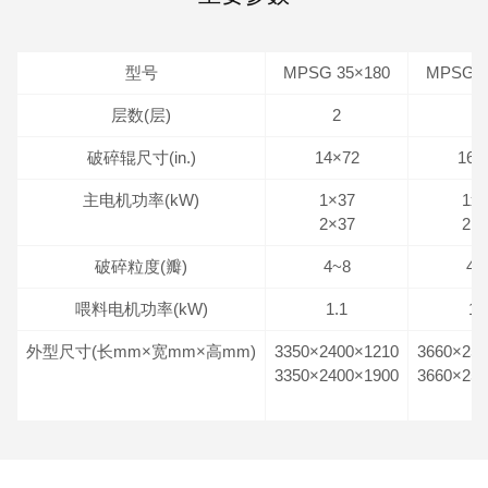
型号
MPSG 35×180
MPSG 4
层数(层)
2
2
破碎辊尺寸(in.)
14×72
16×
主电机功率(kW)
1×37
1x4
2×37
2×
破碎粒度(瓣)
4~8
4~
喂料电机功率(kW)
1.1
1.
外型尺寸(长mm×宽mm×高mm)
3350×2400×1210
3660×25
3350×2400×1900
3660×25