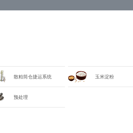
散粕筒仓捷运系统
玉米淀粉
预处理