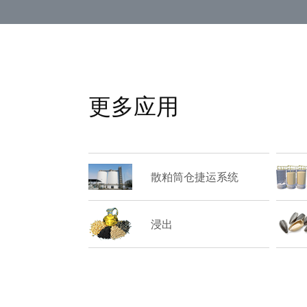
更多应用
散粕筒仓捷运系统
浸出