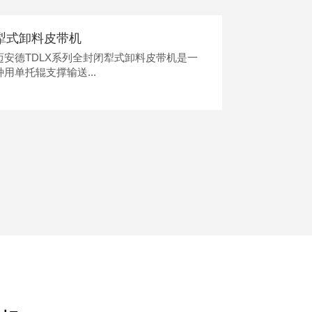
犁式卸料皮带机
双气垫输送
迈安德TDLX系列全封闭犁式卸料皮带机是一
迈安德TDS
种用单托辊支撑输送...
支撑输送带及物